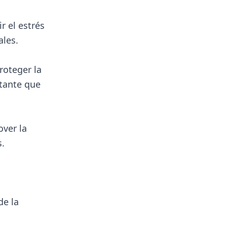
r el estrés
ales.
roteger la
tante que
ver la
s.
de la