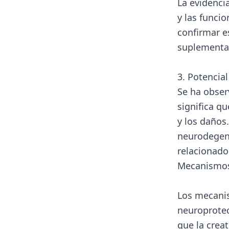
La evidenci
y las funci
confirmar e
suplementac
3. Potencia
Se ha obser
significa qu
y los daños
neurodegene
relacionado
Mecanismos
Los mecanis
neuroprote
que la crea