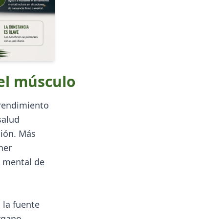
del músculo
 rendimiento
salud
ción. Más
ner
d mental de
 la fuente
órgano