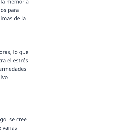
a la memoria
ios para
timas de la
oras, lo que
ra el estrés
nfermedades
tivo
o, se cree
 varias