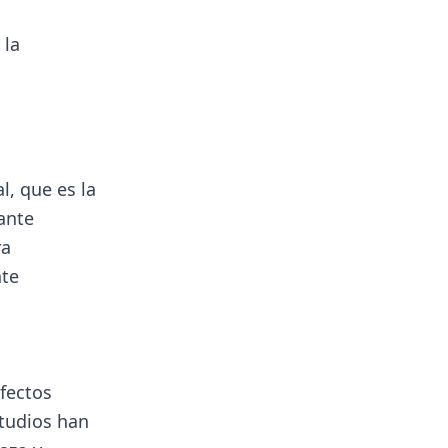
 la
l, que es la
ante
ra
nte
efectos
studios han