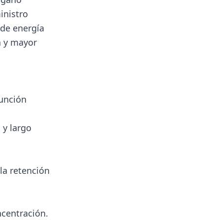
inistro
 de energía
a y mayor
función
 y largo
la retención
ncentración.