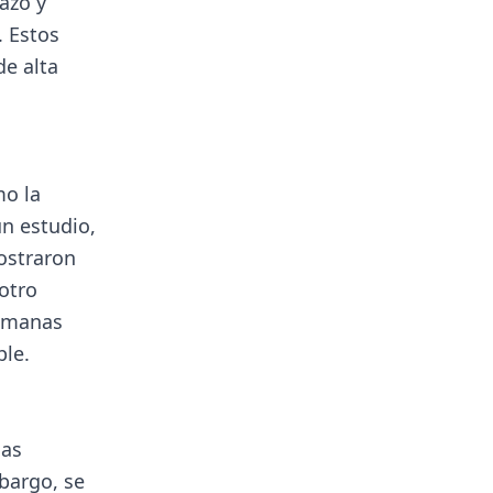
azo y
. Estos
de alta
mo la
un estudio,
ostraron
otro
semanas
ple.
las
bargo, se