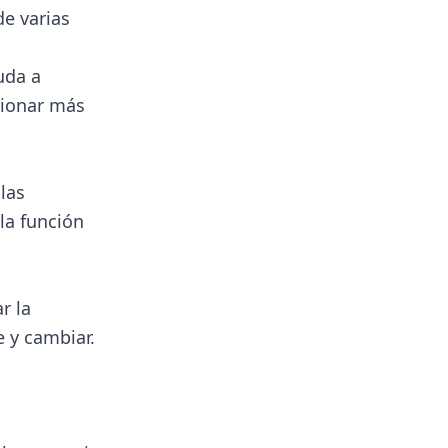
de varias
uda a
cionar más
las
la función
r la
e y cambiar.