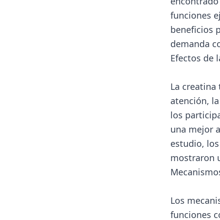
encontrado 
funciones e
beneficios 
demanda co
Efectos de l
La creatina
atención, l
los partici
una mejor a
estudio, lo
mostraron u
Mecanismos
Los mecanis
funciones 