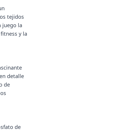
un
os tejidos
 juego la
itness y la
ascinante
en detalle
o de
los
osfato de