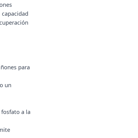
iones
a capacidad
ecuperación
riñones para
mo un
fosfato a la
mite