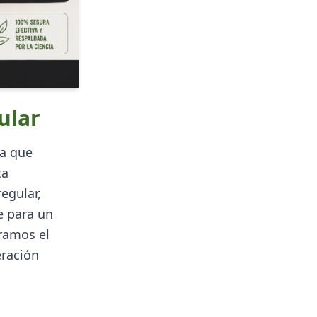
ular
na que
ta
egular,
e para un
oramos el
eración