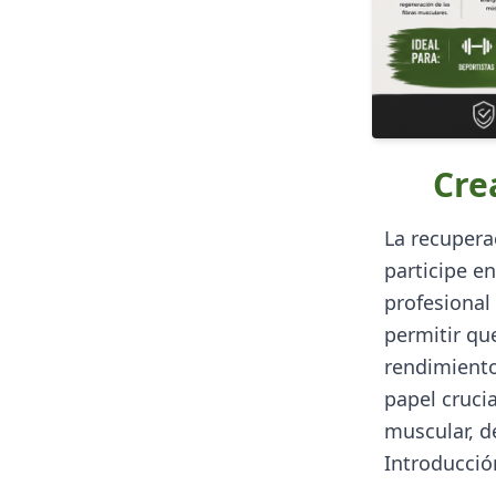
Cre
La recupera
participe en
profesional
permitir qu
rendimiento
papel cruci
muscular, d
Introducció