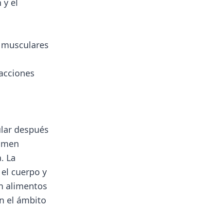
 y el
s musculares
racciones
ular después
sumen
. La
el cuerpo y
en alimentos
n el ámbito