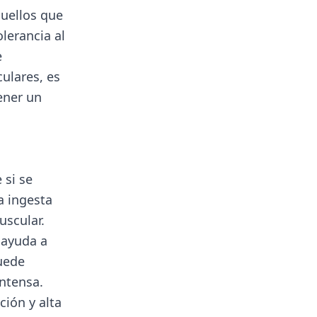
quellos que
olerancia al
e
ulares, es
ener un
 si se
a ingesta
uscular.
 ayuda a
puede
intensa.
ción y alta