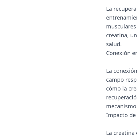
La recupera
entrenamient
musculares 
creatina, u
salud.
Conexión en
La conexión
campo respa
cómo la cre
recuperació
mecanismos 
Impacto de 
La creatina