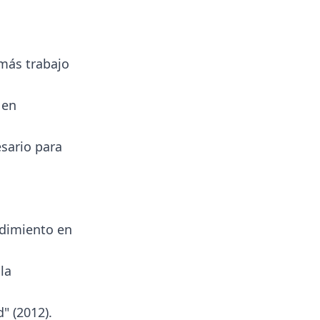
más trabajo
 en
sario para
ndimiento en
la
" (2012).