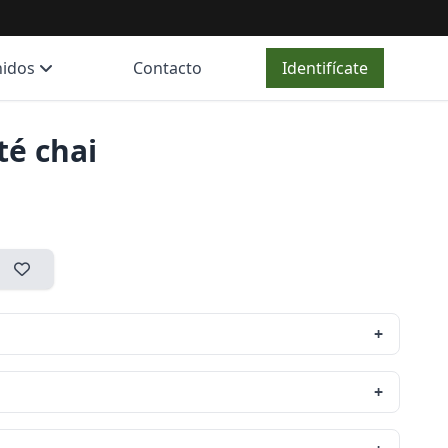
nidos
Contacto
Identifícate
té chai
+
+