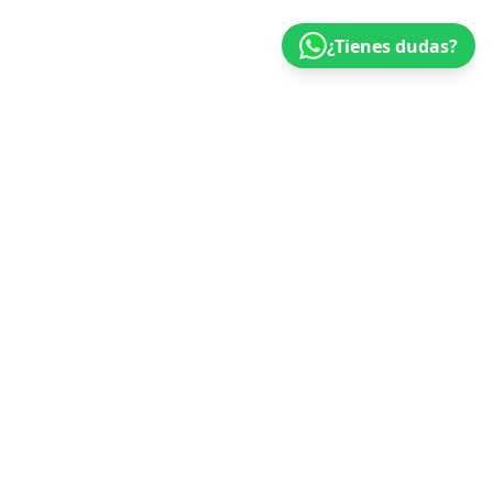
¿Tienes dudas?
Nosotros
Alimentos, suplementos y protocolos basados en
evidencias científicas para ayudarte a mejorar tu salud de
manera rápida y eficaz.
Acceso rápido