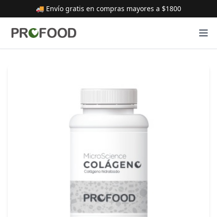
🚚 Envío gratis en compras mayores a $1800