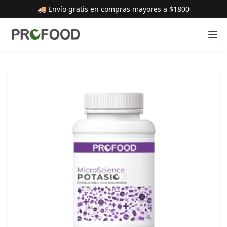
🚚 Envío gratis en compras mayores a $1800